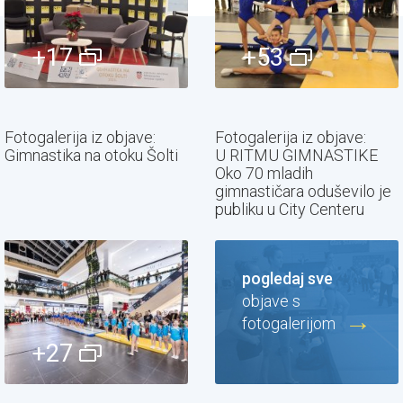
+17
+53
Fotogalerija iz objave:
Fotogalerija iz objave:
Gimnastika na otoku Šolti
U RITMU GIMNASTIKE
Oko 70 mladih
gimnastičara oduševilo je
publiku u City Centeru
pogledaj sve
objave s
fotogalerijom
+27