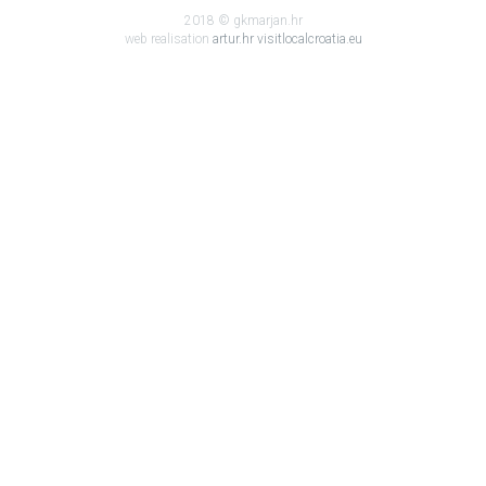
2018 © gkmarjan.hr
web realisation
artur.hr
visitlocalcroatia.eu