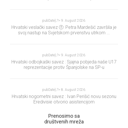
pubDate);?>
9. August 2026.
Hrvatski veslački savez ⓕ: Petra Mardešić završila je
svoj nastup na Svjetskom prvenstvu utrkom ...
pubDate);?>
9. August 2026.
Hrvatski odbojkaški savez : Sjajna pobjeda naše U17
reprezentacije protiv Španjolske na SP-u
pubDate);?>
8. August 2026.
Hrvatski nogometni savez : Ivan Perišić novu sezonu
Eredivisie otvorio asistencijom
Prenosimo sa
društvenih mreža