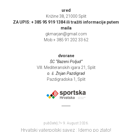
ured
Križine 38, 21000 Split
ZA UPIS: + 385 95 919 1384 ili tražiti informacije putem
maila
gkmarjan@gmail.com
Mob:+ 385 91 202 33 62
dvorane
ŠC “Bazeni Poljud”
VIII. Mediteranskih igara 21, Split
o. š. Žnjan Pazdigrad
Pazdigradska 1, Split
pubDate);?>
9. August 2026.
Hrvatski vaterpolski savez : Idemo po zlato!