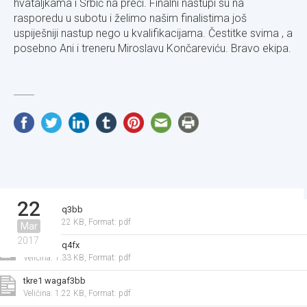
hvataljkama i Srbić na preči. Finalni nastupi su na
rasporedu u subotu i želimo našim finalistima još
uspiješniji nastup nego u kvalifikacijama. Čestitke svima , a
posebno Ani i treneru Miroslavu Končareviću. Bravo ekipa.
22
tkre1 wagq3bb
Veličina: 1.22 KB,
Format: pdf
Mar
2017
tkre2 wagq4fx
Veličina: 1.33 KB,
Format: pdf
tkre1 wagaf3bb
Veličina: 1.22 KB,
Format: pdf