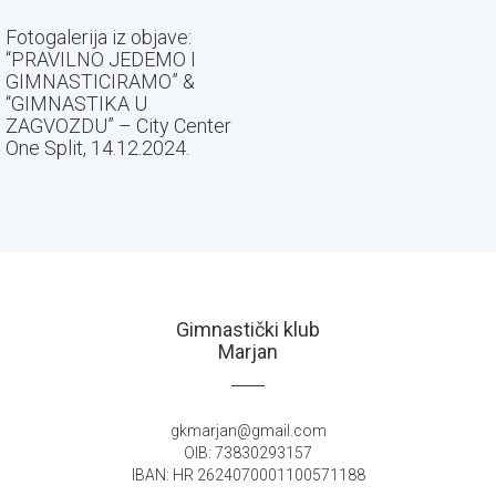
Fotogalerija iz objave:
“PRAVILNO JEDEMO I
GIMNASTICIRAMO” &
“GIMNASTIKA U
ZAGVOZDU” – City Center
One Split, 14.12.2024.
Gimnastički klub
Marjan
gkmarjan@gmail.com
OIB: 73830293157
IBAN: HR 2624070001100571188