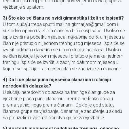
registracijski broj pomoću kojih povezujemo člana grupe za
vježbanje s uplatom.
3) Što ako se članu ne svidi gimnastika i želi se ispisati?
U tom slučaju treba uputiti mail na gkmarjan@gmail.com i
sukladno općim uvjetima članstva biti će ispisano. Ukoliko se
ispis izvrši na početku mjeseca -najkasnije do 5. u mjesecu a
član nije pristupio ni jednom treningu tog mjeseca, ispis će se
izvršiti odmah i članarina se u tom slučaju ne plaća. Ukoliko
se član ispisuje tijekom mjeseca i pristupio je makar jednom
treningu, ispis će se izvršiti s zadnjim datumom mjeseca u
kojem se ispisuje. Taj mjesec član se zadužuje za članarinu.
4) Da li se plaća puna mjesečna članarina u slučaju
neredovitih dolazaka?
U slučaju neredovitih dolazaka na treninge član grupe za
vježbanje plaća punu članarinu. Treninzi ne funkcioniraju
prema satnici nego prema članarini. Dokle je god status
članstva grupe za vježbanje, članarina je zaduženje u skladu
sa preuzetim uvjetima članstva grupe za vježbanje.
5) Postoji li mogućnost nadoknade treninga, odnosno