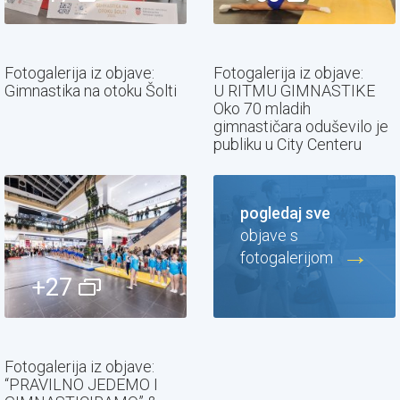
Fotogalerija iz objave:
Fotogalerija iz objave:
Gimnastika na otoku Šolti
U RITMU GIMNASTIKE
Oko 70 mladih
gimnastičara oduševilo je
publiku u City Centeru
pogledaj sve
objave s
fotogalerijom
+27
Fotogalerija iz objave:
“PRAVILNO JEDEMO I