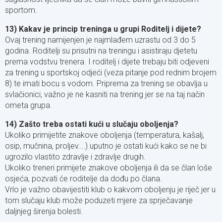
sportom.
13) Kakav je princip treninga u grupi Roditelj i dijete?
Ovaj trening namijenjen je najmlađem uzrastu od 3 do 5
godina. Roditelji su prisutni na treningu i asistiraju djetetu
prema vodstvu trenera. I roditelj i dijete trebaju biti odjeveni
za trening u sportskoj odjeći (veza pitanje pod rednim brojem
8) te imati bocu s vodom. Priprema za trening se obavlja u
svlačionici, važno je ne kasniti na trening jer se na taj način
ometa grupa.
14) Zašto treba ostati kući u slučaju oboljenja?
Ukoliko primijetite znakove oboljenja (temperatura, kašalj,
osip, mučnina, proljev….) uputno je ostati kući kako se ne bi
ugrozilo vlastito zdravlje i zdravlje drugih.
Ukoliko treneri primijete znakove oboljenja ili da se član loše
osjeća, pozvati će roditelje da dođu po člana.
Vrlo je važno obavijestiti klub o kakvom oboljenju je riječ jer u
tom slučaju klub može poduzeti mjere za sprječavanje
daljnjeg širenja bolesti.