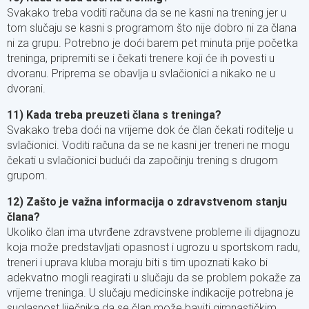
Svakako treba voditi računa da se ne kasni na trening jer u
tom slučaju se kasni s programom što nije dobro ni za člana
ni za grupu. Potrebno je doći barem pet minuta prije početka
treninga, pripremiti se i čekati trenere koji će ih povesti u
dvoranu. Priprema se obavlja u svlačionici a nikako ne u
dvorani.
11) Kada treba preuzeti člana s treninga?
Svakako treba doći na vrijeme dok će član čekati roditelje u
svlačionici. Voditi računa da se ne kasni jer treneri ne mogu
čekati u svlačionici budući da započinju trening s drugom
grupom.
12) Zašto je važna informacija o zdravstvenom stanju
člana?
Ukoliko član ima utvrđene zdravstvene probleme ili dijagnozu
koja može predstavljati opasnost i ugrozu u sportskom radu,
treneri i uprava kluba moraju biti s tim upoznati kako bi
adekvatno mogli reagirati u slučaju da se problem pokaže za
vrijeme treninga. U slučaju medicinske indikacije potrebna je
suglasnost liječnika da se član može baviti gimnastičkim