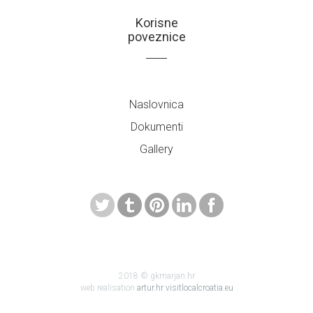
Korisne
poveznice
Naslovnica
Dokumenti
Gallery
2018 © gkmarjan.hr
web realisation
artur.hr
visitlocalcroatia.eu