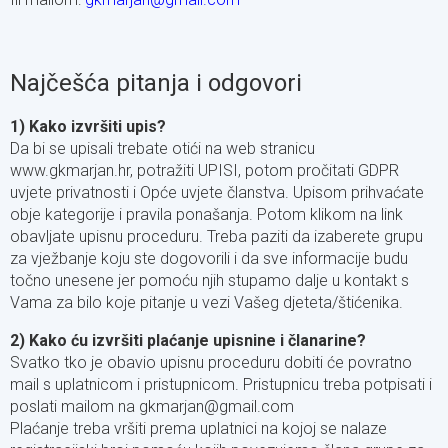
Najčešća pitanja i odgovori
1) Kako izvršiti upis?
Da bi se upisali trebate otići na web stranicu
www.gkmarjan.hr, potražiti UPISI, potom pročitati GDPR
uvjete privatnosti i Opće uvjete članstva. Upisom prihvaćate
obje kategorije i pravila ponašanja. Potom klikom na link
obavljate upisnu proceduru. Treba paziti da izaberete grupu
za vježbanje koju ste dogovorili i da sve informacije budu
točno unesene jer pomoću njih stupamo dalje u kontakt s
Vama za bilo koje pitanje u vezi Vašeg djeteta/štićenika.
2) Kako ću izvršiti plaćanje upisnine i članarine?
Svatko tko je obavio upisnu proceduru dobiti će povratno
mail s uplatnicom i pristupnicom. Pristupnicu treba potpisati i
poslati mailom na gkmarjan@gmail.com
Plaćanje treba vršiti prema uplatnici na kojoj se nalaze