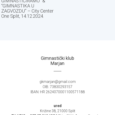
GIMNASTICIRAMO” &
“GIMNASTIKA U
ZAGVOZDU” – City Center
One Split, 14.12.2024.
Gimnastički klub
Marjan
gkmarjan@gmail.com
OIB: 73830293157
IBAN: HR 2624070001100571188
ured
Križine 38, 21000 Split