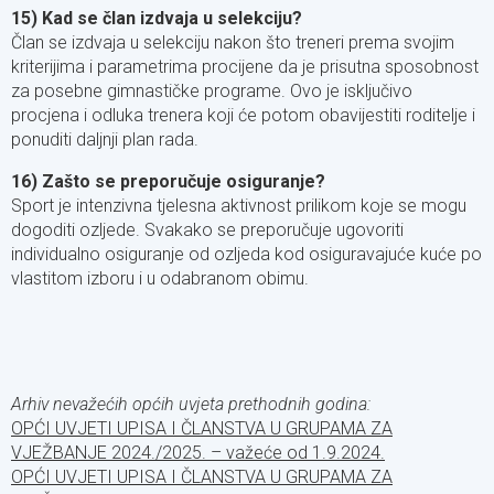
15) Kad se član izdvaja u selekciju?
Član se izdvaja u selekciju nakon što treneri prema svojim
kriterijima i parametrima procijene da je prisutna sposobnost
za posebne gimnastičke programe. Ovo je isključivo
procjena i odluka trenera koji će potom obavijestiti roditelje i
ponuditi daljnji plan rada.
16) Zašto se preporučuje osiguranje?
Sport je intenzivna tjelesna aktivnost prilikom koje se mogu
dogoditi ozljede. Svakako se preporučuje ugovoriti
individualno osiguranje od ozljeda kod osiguravajuće kuće po
vlastitom izboru i u odabranom obimu.
Arhiv nevažećih općih uvjeta prethodnih godina:
OPĆI UVJETI UPISA I ČLANSTVA U GRUPAMA ZA
VJEŽBANJE 2024./2025. – važeće od 1.9.2024.
OPĆI UVJETI UPISA I ČLANSTVA U GRUPAMA ZA