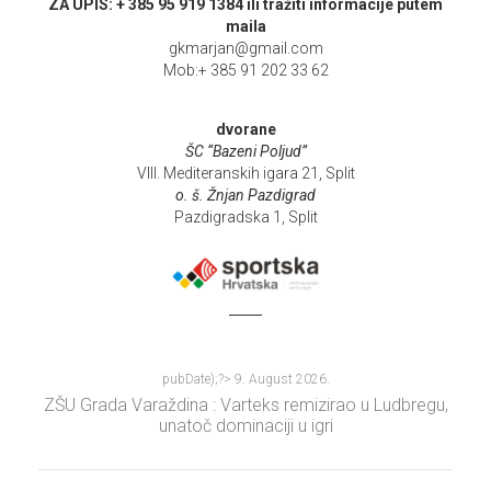
ZA UPIS: + 385 95 919 1384 ili tražiti informacije putem
maila
gkmarjan@gmail.com
Mob:+ 385 91 202 33 62
dvorane
ŠC “Bazeni Poljud”
VIII. Mediteranskih igara 21, Split
o. š. Žnjan Pazdigrad
Pazdigradska 1, Split
pubDate);?>
9. August 2026.
ZŠU Grada Varaždina : Varteks remizirao u Ludbregu,
unatoč dominaciji u igri