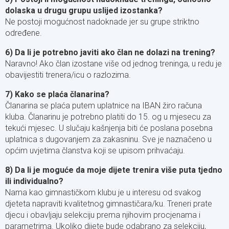
dolaska u drugu grupu uslijed izostanka?
Ne postoji mogućnost nadoknade jer su grupe striktno
određene.
6) Da li je potrebno javiti ako član ne dolazi na trening?
Naravno! Ako član izostane više od jednog treninga, u redu je
obavijestiti trenera/icu o razlozima.
7) Kako se plaća članarina?
Članarina se plaća putem uplatnice na IBAN žiro računa
kluba. Članarinu je potrebno platiti do 15. og u mjesecu za
tekući mjesec. U slučaju kašnjenja biti će poslana posebna
uplatnica s dugovanjem za zakasninu. Sve je naznačeno u
općim uvjetima članstva koji se upisom prihvaćaju.
8) Da li je moguće da moje dijete trenira više puta tjedno
ili individualno?
Nama kao gimnastičkom klubu je u interesu od svakog
djeteta napraviti kvalitetnog gimnastičara/ku. Treneri prate
djecu i obavljaju selekciju prema njihovim procjenama i
parametrima. Ukoliko dijete bude odabrano za selekciju,