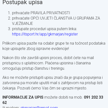
Postupak upisa
prihvaćate PRAVILA PRIVATNOSTI
prihvaćate OPĆI UVJETI ČLANSTVA U GRUPAMA ZA
VJEŽBANJE
pristupate proceduri upisa putem linka:
https://itsport.hr/app/gkmarjan/register
Prilikom upisa pazite na odabir grupe te na točnost podataka
koje upisujete zbog ispravne evidencije!
Nakon što ste završili upisni proces, dobit ćete na mail
pristupnicu s uplatnicom. Plaćena upisnina i članarina
omogućuju pristup članstvu i treningu.
Ako ne možete pristupiti upisu znači da je grupa popunjena i
zatvorena pa morate uputiti mail s zahtjevom na pristup listi
čekanja. Pozvati ćemo Vas čim se uprazni mjesto.
INFORMACIJE ZA UPIS
možete dobiti na mob.
091 202 33
62
Ili mailom:
gkmarjan@gmail.com