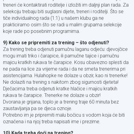
treneri će kontaktirati roditelje i izložiti im daljnji plan rada. Za
selekciju trebaju biti suglasni dijete, treneri i roditelji. Što se
tiče individualnog rada (1:1) u našem klubu ga ne
prakticiramo osim što se radi u malim grupama selekcije
koje rade po posebnim programima.
9) Kako se pripremiti za trening – što odjenuti?
Za trening treba odjenuti pamučnu laganu odjeću: djevojčice
mogu imati triko i čarapice, ili pamučne tajice i pamučnu
majicu kratkih rukava te čarapice. Kosu obavezno splesti da
ne pada na lice za vrijeme rada i da ne smeta trenerima pri
asistencijama. Hulahopke ne dolaze u obzir, kao ni trenerke!
Ne dolaziti na trening s nakitom zbog sigurnosti djeteta!
Dječacima treba odjenuti kratke hlačice i majicu kratkih
rukava te čarapice. Trenerke ne dolaze u obzir!
Dvorana je grijana, toplo je a trening traje 60 minuta bez
zaustavljanja pa se djeca oznoje.
Potrebno im je pripremiti malu bočicu s vodom koja će biti
označena i na njoj treba napisati ime i prezime.
10) Kada treba doći na trening?