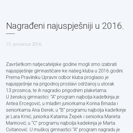
Nagrađeni najuspješniji u 2016.
15. prosinca 2016.
Završetkom natjecateljske godine mogli smo izabrati
najuspiješnije gimnastičare-ke našeg kluba u 2016.godini.
Prema Pravilniku Upravni odbor kluba proglasio je
najuspješnije na prigodnoj proslavi održanoj u utorak
13.prosinca, te ih nagradio prigodnim plaketama.
U ženskoj gimnastici: “A” program najbolja kadetkinja je
Antea Ercegović, u mlađim juniorkama Korina Brnada i
seniorkama Ana Đerek; u “B” programu najbolja kadetkinje
je Lara Krnić, juniorka Katarina Žepek i seniorka Marieta
Marinović; u “C” programu najbolja kadekinja je Marta
Cvitanović. U muškoj gimnastici “A” program nagradu je