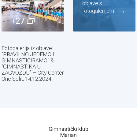
objave s
fotogalerijom
+27
Fotogalerija iz objave:
“PRAVILNO JEDEMO I
GIMNASTICIRAMO” &
“GIMNASTIKA U
ZAGVOZDU” – City Center
One Split, 14.12.2024.
Gimnastički klub
Marjan