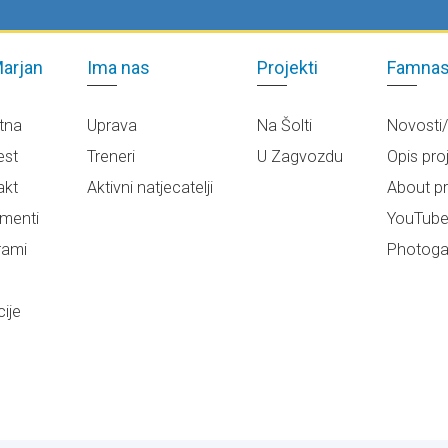
arjan
Ima nas
Projekti
Famnas
tna
Uprava
Na Šolti
Novosti
est
Treneri
U Zagvozdu
Opis pro
akt
Aktivni natjecatelji
About pr
menti
YouTub
rami
Photogal
ije