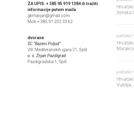
ZA UPIS: + 385 95 919 1384 ili tražiti
Hrvatski
informacije putem maila
ženska U
gkmarjan@gmail.com
protiv M
Mob:+ 385 91 202 33 62
pubDate);
dvorane
Hrvatski
ŠC “Bazeni Poljud”
Marakov
VIII. Mediteranskih igara 21, Split
za završ
o. š. Žnjan Pazdigrad
Kranju
Pazdigradska 1, Split
pubDate);
Hrvatski
Vulelija
Jerko Pe