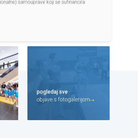
ionalne) samouprave koji se sufinancira
pogledaj sve
objave s fotogalerijom