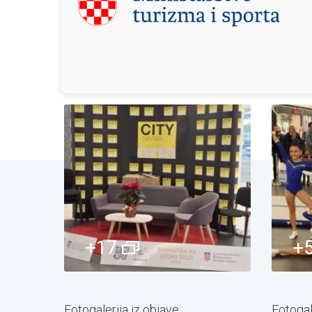
+17
+
Fotogalerija iz objave:
Fotogale