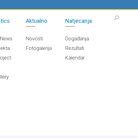
tics
Aktualno
Natjecanja
/News
Novosti
Događanja
jekta
Fotogalerija
Rezultati
oject
Kalendar
e
lery