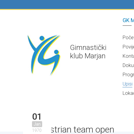
GK M
Poče
Gimnastički
Povij
klub Marjan
Kont
Doku
Prog
Upisi
Lokac
01
Jan
3.Austrian team open
1970