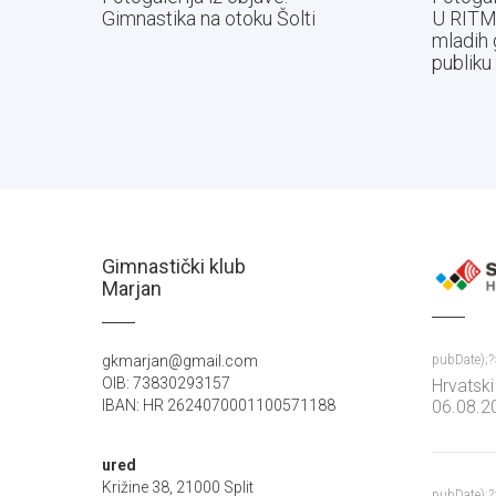
Gimnastika na otoku Šolti
U RITM
mladih 
publiku
Gimnastički klub
Marjan
gkmarjan@gmail.com
pubDate);
OIB: 73830293157
Hrvatski
IBAN: HR 2624070001100571188
06.08.20
Mladina,
ured
Križine 38, 21000 Split
pubDate);