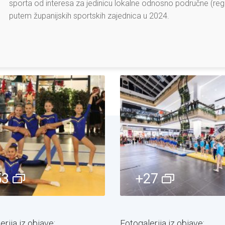
sporta od interesa za jedinicu lokalne odnosno područne (reg
putem županijskih sportskih zajednica u 2024.
53
+27
rija iz objave:
Fotogalerija iz objave: