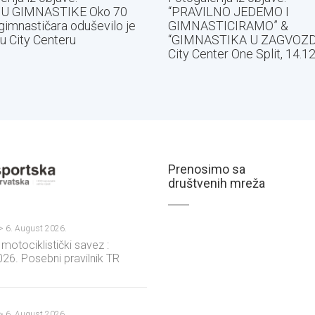
U GIMNASTIKE Oko 70
“PRAVILNO JEDEMO I
gimnastičara oduševilo je
GIMNASTICIRAMO” &
 u City Centeru
“GIMNASTIKA U ZAGVOZD
City Center One Split, 14.1
Prenosimo sa
društvenih mreža
?>
6. August 2026.
 motociklistički savez :
26. Posebni pravilnik TR
 Jaska, 19.09.2026.
?>
6. August 2026.