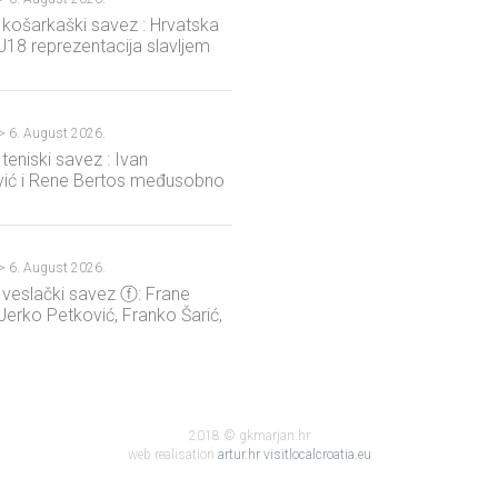
 košarkaški savez : Hrvatska
18 reprezentacija slavljem
ađarske ostala u A diviziji!
?>
6. August 2026.
 teniski savez : Ivan
ić i Rene Bertos međusobno
nicu juniorskog ITF turnira u
?>
6. August 2026.
 veslački savez ⓕ: Frane
, Jerko Petković, Franko Šarić,
trović utrkom ...
2018 © gkmarjan.hr
web realisation
artur.hr
visitlocalcroatia.eu