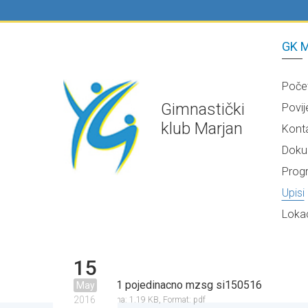
GK M
Poče
Gimnastički
Povij
klub Marjan
Kont
Doku
Prog
Upisi
Lokac
15
tkre1 pojedinacno mzsg si150516
May
2016
Veličina: 1.19 KB,
Format: pdf