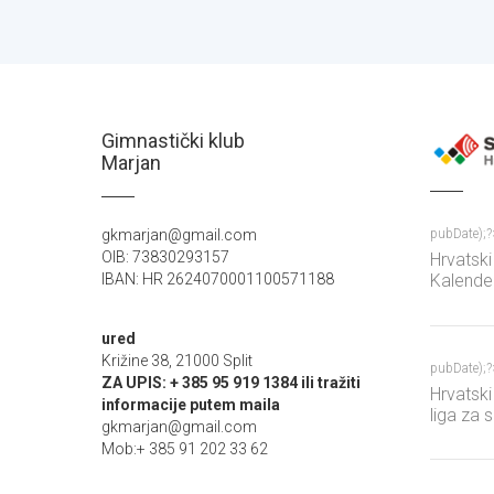
Gimnastički klub
Marjan
gkmarjan@gmail.com
pubDate);
OIB: 73830293157
Hrvatski
IBAN: HR 2624070001100571188
Kalender
ATP Cha
ured
Križine 38, 21000 Split
pubDate);
ZA UPIS: + 385 95 919 1384 ili tražiti
Hrvatski
informacije putem maila
liga za 
gkmarjan@gmail.com
Mob:+ 385 91 202 33 62