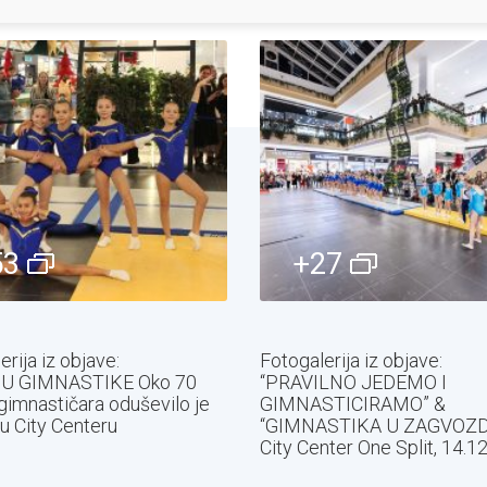
53
+27
rija iz objave:
Fotogalerija iz objave:
U GIMNASTIKE Oko 70
“PRAVILNO JEDEMO I
gimnastičara oduševilo je
GIMNASTICIRAMO” &
 u City Centeru
“GIMNASTIKA U ZAGVOZD
City Center One Split, 14.1