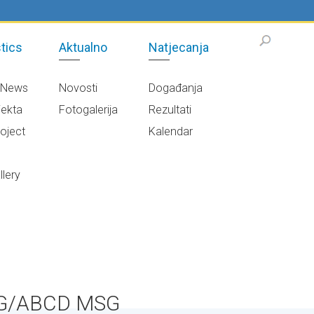
tics
Aktualno
Natjecanja
/News
Novosti
Događanja
jekta
Fotogalerija
Rezultati
oject
Kalendar
e
lery
ŽSG/ABCD MSG