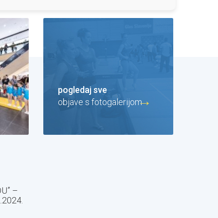
pogledaj sve
objave s fotogalerijom
U” –
2.2024.