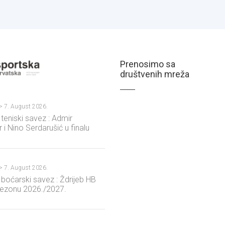
Prenosimo sa
društvenih mreža
?>
7. August 2026.
 teniski savez : Admir
 i Nino Serdarušić u finalu
llengera u Hagenu
?>
7. August 2026.
 boćarski savez : Ždrijeb HB
sezonu 2026./2027.