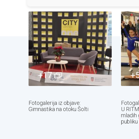
+17
+
Fotogalerija iz objave:
Fotogale
Gimnastika na otoku Šolti
U RITM
mladih 
publiku