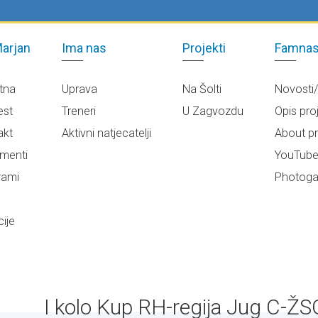
arjan
Ima nas
Projekti
Famnas
tna
Uprava
Na Šolti
Novosti
est
Treneri
U Zagvozdu
Opis pro
akt
Aktivni natjecatelji
About pr
menti
YouTub
rami
Photogal
ije
I kolo Kup RH-regija Jug C-