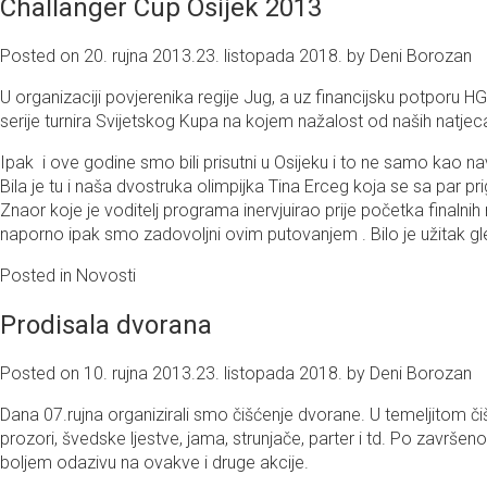
Challanger Cup Osijek 2013
Posted on
20. rujna 2013.
23. listopada 2018.
by
Deni Borozan
U organizaciji povjerenika regije Jug, a uz financijsku potporu HGS-
serije turnira Svijetskog Kupa na kojem nažalost od naših natjeca
Ipak i ove godine smo bili prisutni u Osijeku i to ne samo kao nav
Bila je tu i naša dvostruka olimpijka Tina Erceg koja se sa par pri
Znaor koje je voditelj programa inervjuirao prije početka finalnih
naporno ipak smo zadovoljni ovim putovanjem . Bilo je užitak gleda
Posted in
Novosti
Prodisala dvorana
Posted on
10. rujna 2013.
23. listopada 2018.
by
Deni Borozan
Dana 07.rujna organizirali smo čišćenje dvorane. U temeljitom čiš
prozori, švedske ljestve, jama, strunjače, parter i td. Po završ
boljem odazivu na ovakve i druge akcije.