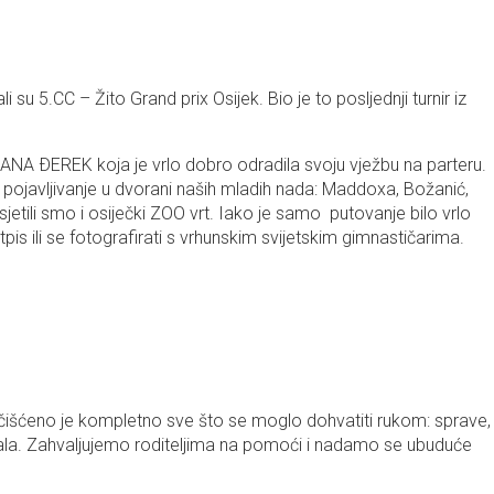
 su 5.CC – Žito Grand prix Osijek. Bio je to posljednji turnir iz
rka ANA ÐEREK koja je vrlo dobro odradila svoju vježbu na parteru.
lo i pojavljivanje u dvorani naših mladih nada: Maddoxa, Božanić,
sjetili smo i osiječki ZOO vrt. Iako je samo putovanje bilo vrlo
pis ili se fotografirati s vrhunskim svijetskim gimnastičarima.
i. Očišćeno je kompletno sve što se moglo dohvatiti rukom: sprave,
disala. Zahvaljujemo roditeljima na pomoći i nadamo se ubuduće