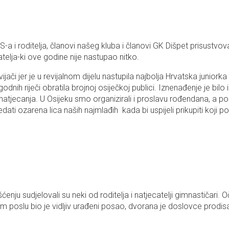
a i roditelja, članovi našeg kluba i članovi GK Dišpet prisustvovali
telja-ki ove godine nije nastupao nitko.
ijači jer je u revijalnom dijelu nastupila najbolja Hrvatska junio
godnih riječi obratila brojnoj osiječkoj publici. Iznenađenje je bi
 natjecanja. U Osijeku smo organizirali i proslavu rođendana, a po
ti ozarena lica naših najmlađih kada bi uspijeli prikupiti koji pot
ćenju sudjelovali su neki od roditelja i natjecatelji gimnastičar
enom poslu bio je vidljiv urađeni posao, dvorana je doslovce pro