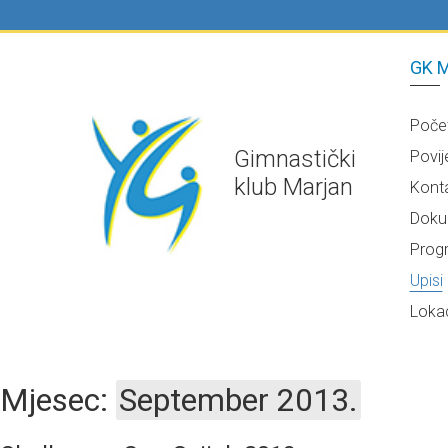
GK M
Poče
Gimnastički
Povij
klub Marjan
Kont
Doku
Prog
Upisi
Lokac
Mjesec:
September 2013.