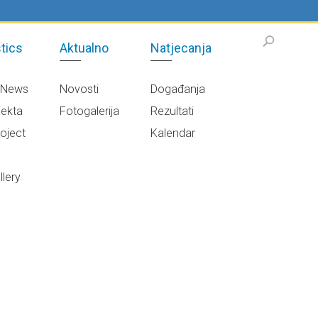
tics
Aktualno
Natjecanja
/News
Novosti
Događanja
jekta
Fotogalerija
Rezultati
oject
Kalendar
e
lery