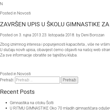
N
Posted in
Novosti
ZAVRŠEN UPIS U ŠKOLU GIMNASTIKE ZA
Posted on
3. rujna 2013.
23. listopada 2018.
by
Deni Borozan
Zbog iznimnog interesa i popunjenosti kapaciteta , više ne vršim
U slučaju novih upisa, obavijest ćemo objaviti na našoj web strani
Za sve informacije obratite se tajništvu kluba.
Posted in
Novosti
Pretraži:
Recent Posts
Gimnastika na otoku Šolti
U RITMU GIMNASTIKE Oko 70 mladih gimnastičara oduševilo