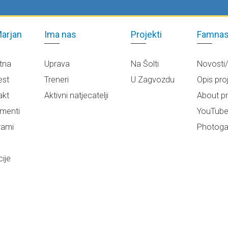
arjan
Ima nas
Projekti
Famnas
tna
Uprava
Na Šolti
Novosti
est
Treneri
U Zagvozdu
Opis pro
akt
Aktivni natjecatelji
About pr
menti
YouTub
rami
Photogal
ije