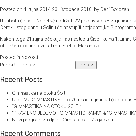
Posted on
4. rujna 2014.
23. listopada 2018.
by
Deni Borozan
U subotu će se u Nedelišću održati 22.prvenstvo RH za juniore -ke
Ðerek. Istog dana u Solinu će nastupiti natjecateljke B programa
Nakon toga 21.rujna očekuje nas nastup u Šibeniku na 1.turniru Sv
obilježen dobrim rezultatima. Sretno Marjanovci.
Posted in
Novosti
Pretraži:
Recent Posts
Gimnastika na otoku Šolti
U RITMU GIMNASTIKE Oko 70 mladih gimnastičara oduševilo
“GIMNASTIKA NA OTOKU ŠOLTI”
“PRAVILNO JEDEMO I GIMNASTICIRAMO” & “GIMNASTIKA U 
Novi program za djecu: Gimnastika u Zagvozdu
Recent Comments