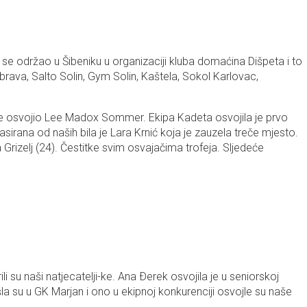
ji se održao u Šibeniku u organizaciji kluba domaćina Dišpeta i to
ubrava, Salto Solin, Gym Solin, Kaštela, Sokol Karlovac,
u je osvojio Lee Madox Sommer. Ekipa Kadeta osvojila je prvo
lasirana od naših bila je Lara Krnić koja je zauzela treče mjesto.
a Grizelj (24). Čestitke svim osvajačima trofeja. Sljedeće
i su naši natjecatelji-ke. Ana Ðerek osvojila je u seniorskoj
ošla su u GK Marjan i ono u ekipnoj konkurenciji osvojle su naše