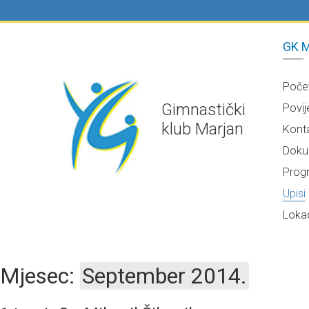
GK M
Poče
Gimnastički
Povij
klub Marjan
Kont
Doku
Prog
Upisi
Lokac
Mjesec:
September 2014.