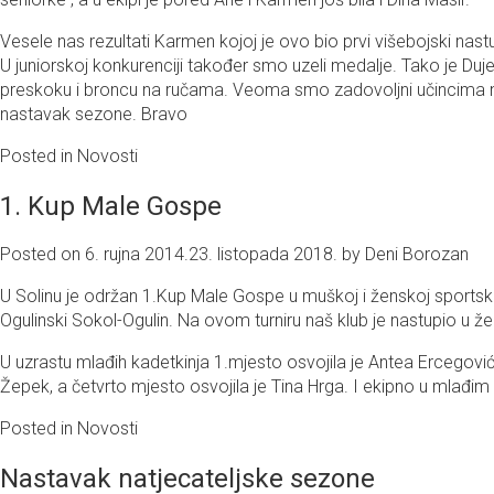
Vesele nas rezultati Karmen kojoj je ovo bio prvi višebojski na
U juniorskoj konkurenciji također smo uzeli medalje. Tako je Duj
preskoku i broncu na ručama. Veoma smo zadovoljni učincima naših 
nastavak sezone. Bravo
Posted in
Novosti
1. Kup Male Gospe
Posted on
6. rujna 2014.
23. listopada 2018.
by
Deni Borozan
U Solinu je održan 1.Kup Male Gospe u muškoj i ženskoj sportskoj g
Ogulinski Sokol-Ogulin. Na ovom turniru naš klub je nastupio u že
U uzrastu mlađih kadetkinja 1.mjesto osvojila je Antea Ercegović, 
Žepek, a četvrto mjesto osvojila je Tina Hrga. I ekipno u mlađim
Posted in
Novosti
Nastavak natjecateljske sezone