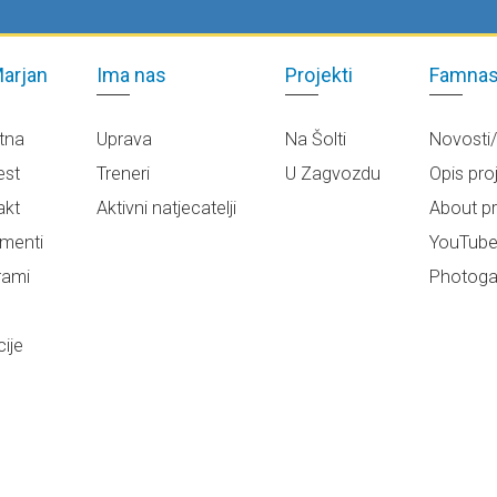
arjan
Ima nas
Projekti
Famnas
tna
Uprava
Na Šolti
Novosti
est
Treneri
U Zagvozdu
Opis pro
akt
Aktivni natjecatelji
About pr
menti
YouTub
rami
Photogal
ije