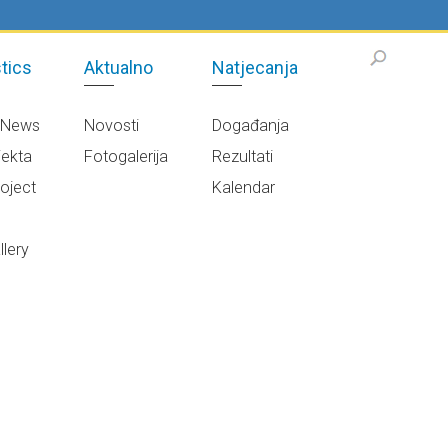
tics
Aktualno
Natjecanja
/News
Novosti
Događanja
jekta
Fotogalerija
Rezultati
oject
Kalendar
e
lery