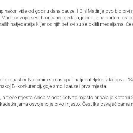
stup nakon više od godinu dana pauze. I Dini Madir je ovo bio pr
e Madir osvojio šest brončanih medalja, jedino je na parteru osta
natjecatelja-ki jer od njih pet svi su se okitili medaljama. Česti
imnastici. Na turniru su nastupali natjecatelji-ke iz klubova: “Sa
nskoj B -konkurencij, gdje smo i zauzeli prva mjesta.
a treče mjesto Anica Mladar, četvrto mjesto pripalo je Katarini St
 kadetkinjama osvojeno je prvo mjesto. Čestitke osvajačicama med