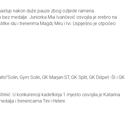
vi nastup nakon duže pauze zbog ozljede ramena.
o bez medalje. Juniorka Mia Ivančević osvojila je srebro na
tke idu i trenerima Magdi, Miru i Ivi. Uspiješno je otpočeo
lto”Solin, Gym Solin, GK Marjan-ST, GK Split, GK Dišpet -ŠI i GK
rinić. U konkurenciji kadetkinja 1.mjesto osvojila je Katarina
alja i trenericama Tini i Heleni.