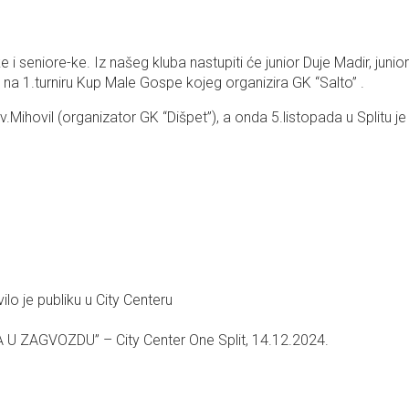
 i seniore-ke. Iz našeg kluba nastupiti će junior Duje Madir, juni
 na 1.turniru Kup Male Gospe kojeg organizira GK “Salto” .
.Mihovil (organizator GK “Dišpet”), a onda 5.listopada u Splitu j
 je publiku u City Centeru
ZAGVOZDU” – City Center One Split, 14.12.2024.