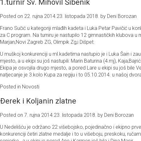
1.turnir Sv. Mihovil Šibenik
Posted on
22. rujna 2014.
23. listopada 2018.
by
Deni Borozan
Frano Sučić u kategoriji mlađih kadeta i Luka Petar Pavičić u konk
za C program. Na turniru je nastupilo 12 gimnastičkih klubova u m
Marjan,Novi Zagreb ZG, Olimpik Zg,i Dišpet.
U muškoj konkurenciji u ml.kadetima nastupio je i Luka Šain i za
mjesto, a u ekipi su još nastupili: Marin Baturina (4.mj), Kaja,Baj
Ekipa je osvojila drugo mjesto, a pored Lare u ekipi su još bile V
natjecanje je 3.kolo Kupa za regiju i to 05.10.2014. u našoj dvora
Posted in
Novosti
Ðerek i Koljanin zlatne
Posted on
7. rujna 2014.
23. listopada 2018.
by
Deni Borozan
U Nedelišću je održano 22.višebojsko, pojedinačno i ekipno prvenst
konkurenciji četiri zlatne medalje i to u višeboju, preskoku, ruča
seniorke , a u ekipi je pored Ane i Karmen još bila i Dina Masir.