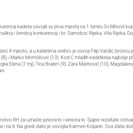
urenciji kadeta osvojili su prva mjesta na 1.turniru Sv.Mihovil ko
uškoj i ženskoj konkurenciji i to: Samobor, Rijeka, Vita Rijeka, D
uzeo 4.mjesto, a u kadetima srebro je osvoji Filip Vardić, bronc
rić (8), i Marko Momčilović (13). Kod C mlađih kadetkinja najbolje p
eglia Elena (7.mj), Tina Bratim (9), Zara Marinović (10), Magdalen
ni.
vo RH za uzraste juniora-ki i seniora-ki. Sjajne rezultate ostvaril
ma i na tl. Na gredi zlato je osvojila Karmen Koljanin. Sva zlata d